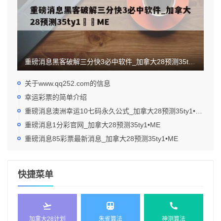
重磅消息黑客破解三分快3必中软件_加拿大28预测35ty1 •ME
关于www.qq252.com的信息
幸运彩票的简单介绍
重磅消息澳洲幸运10七码永久公式_加拿大28预测35ty1 •ME
重磅消息1分彩官网_加拿大28预测35ty1 •ME
重磅消息85彩票最新消息_加拿大28预测35ty1 •ME
快捷菜单
加拿大28计划
朱雀算法
神测算法