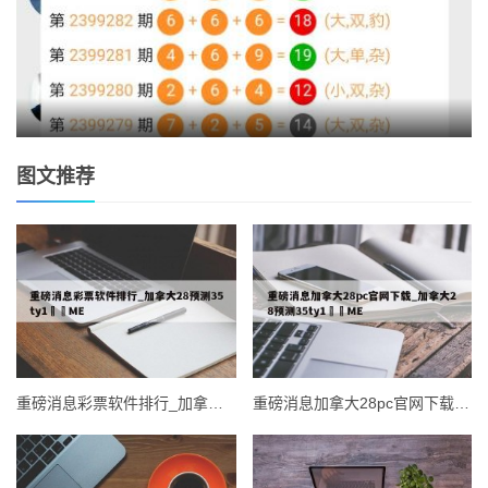
图文推荐
重磅消息彩票软件排行_加拿大28预测35ty1 •ME
重磅消息加拿大28pc官网下载_加拿大28预测35ty1 •ME