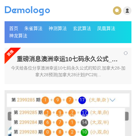
首页
朱雀算法
神测算法
玄武算法
凤凰算法
神龙算法
首推
重磅消息澳洲幸运10七码永久公式_加拿大28预测35ty1 •ME
今天给各位分享澳洲幸运10七码永久公式的知识,加拿大28-加
拿大28预测|加拿大28计划|PC28|...