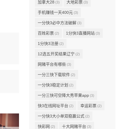
加拿大28
大地彩票
(3)
(3)
手机赚钱一天400元
(3)
一分快3必中方法破解
(3)
百姓彩票
1分快3直播网站
(2)
(3)
1分快3注册
(2)
12选五开奖结果辽宁
(2)
网赌平台有哪些
(3)
一分三快下载软件
(2)
一分快3稳定计划
(2)
一分三快可空降大秀苹果app
(3)
快3在线网址平台
幸运彩票
(2)
(2)
一分快3大小单双稳赢公式
(2)
快彩网
十大网赌平台
(2)
(3)