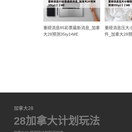
重磅消息85彩票最新消息_加拿
重磅消息压大
大28预测35ty1 •ME
件_加拿大28预测
加拿大28
28加拿大计划玩法