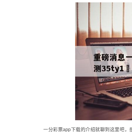
一分彩票app下载的介绍就聊到这里吧，