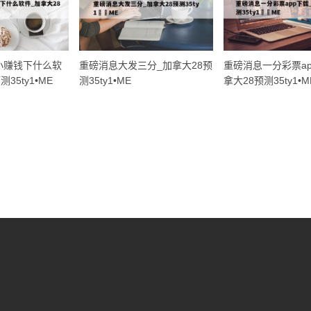
小赚钱下什么软
重磅消息大发三分_加拿大28预
重磅消息一分彩票ap
35ty1 •ME
测35ty1 •ME
拿大28预测35ty1 •M