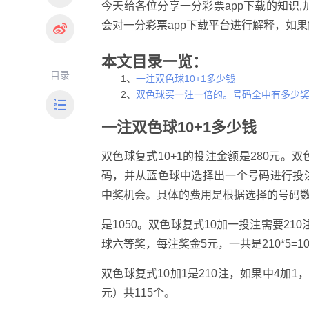
今天给各位分享一分彩票app下载的知识,加拿
会对一分彩票app下载平台进行解释，如
本文目录一览：
目录
1、
一注双色球10+1多少钱
2、
双色球买一注一倍的。号码全中有多少奖
一注双色球10+1多少钱
双色球复式10+1的投注金额是280元
码，并从蓝色球中选择出一个号码进行投
中奖机会。具体的费用是根据选择的号码
是1050。双色球复式10加一投注需要210
球六等奖，每注奖金5元，一共是210*5=10
双色球复式10加1是210注，如果中4加1
元）共115个。