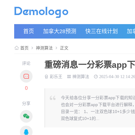
首页
加拿大28预测
快三在线计划
加
首页
神测算法
正文
重磅消息一分彩票app下载_
评论
彩乐王
神测算法
2025-04-30 12:14:2
0
今天给各位分享一分彩票app下载的知识,
分享
也会对一分彩票app下载平台进行解
目录一览： 1、一注双色球10+1多少
双色球复式10+1的...