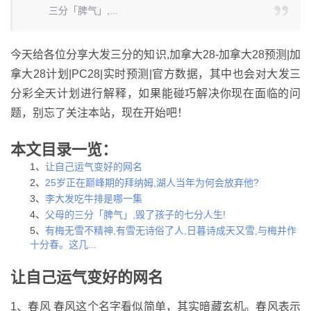
三分「脾气」,...
今天给各位分享大发三分的知识,加拿大28-加拿大28预测|加
拿大28计划|PC28|实时预测|官方数据，其中也会对大发三
分彩全天计划进行解释，如果能碰巧解决你现在面临的问
题，别忘了关注本站，现在开始吧！
本文目录一览：
1、
让自己运气变好的网名
2、
25岁正在巅峰期的拜纳姆,湖人当年为何会放弃他?
3、
李大发吃牛排是哪一集
4、
父母的三分「脾气」,毁了孩子的七分人生!
5、
有梅无雪不精神,有雪无诗俗了人,日暮诗成天又雪,与梅并作
十分春。这几...
让自己运气变好的网名
1、春风 春风这个名字看似简单，其实暗藏玄机。春风表示