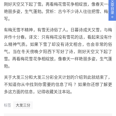
文
刚好天空又下起了雪。再看梅花雪花争相绽放，像春天一样
章
目
艳丽多姿，生气蓬勃。赏析：古今不少诗人往往把雪、梅并
录
写。
有梅无雪不精神，有雪无诗俗了人。日暮诗成天又雪，与梅
并作十分春。译文：只有梅花没有雪花的话，看起来没有什
么精神气质。如果下雪了却没有诗文相合，也会非常的俗
气。当在冬天傍晚夕阳西下写好了诗，刚好天空又下起了
雪。再看梅花雪花争相绽放，像春天一样艳丽多姿，生气蓬
勃。
关于大发三分和大发三分彩全天计划的介绍到此就结束了，
不知道你从中找到你需要的信息了吗 ？如果你还想了解更
多这方面的信息，记得收藏关注本站。
标签
大发三分