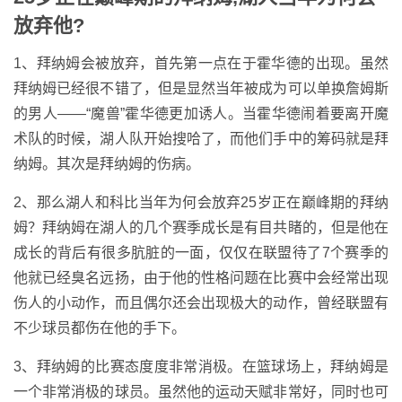
放弃他?
1、拜纳姆会被放弃，首先第一点在于霍华德的出现。虽然
拜纳姆已经很不错了，但是显然当年被成为可以单换詹姆斯
的男人——“魔兽”霍华德更加诱人。当霍华德闹着要离开魔
术队的时候，湖人队开始搜哈了，而他们手中的筹码就是拜
纳姆。其次是拜纳姆的伤病。
2、那么湖人和科比当年为何会放弃25岁正在巅峰期的拜纳
姆？拜纳姆在湖人的几个赛季成长是有目共睹的，但是他在
成长的背后有很多肮脏的一面，仅仅在联盟待了7个赛季的
他就已经臭名远扬，由于他的性格问题在比赛中会经常出现
伤人的小动作，而且偶尔还会出现极大的动作，曾经联盟有
不少球员都伤在他的手下。
3、拜纳姆的比赛态度度非常消极。在篮球场上，拜纳姆是
一个非常消极的球员。虽然他的运动天赋非常好，同时也可