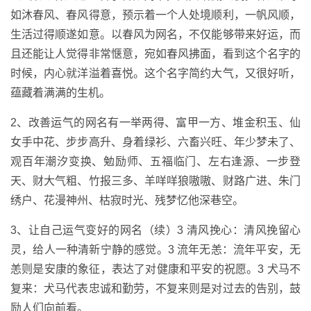
如沐春风、春风得意，预示着一个人处境顺利，一帆风顺，
生活过得顺遂如意。以春风为网名，不仅能够带来好运，而
且还能让人觉得非常惬意，宛如春风拂面，看到这个名字的
时候，内心就洋溢着喜悦。这个名字简约大气，又很好听，
蕴藏着满满的生机。
2、改善运气的网名有一举两得、富甲一方、堆金积玉、仙
女手中花、步步高升、身着绿衫、六畜兴旺、年少梦未了、
观百年潮汐变换、勉励师、五福临门、左右逢源、一步登
天、财大气粗、竹报三多、羊咩咩狼嗷嗷、财路广进、朱门
绣户、花漫神州、枯寂时光、残梦忆他深巷空。
3、让自己运气变好的网名（续）3 清风挽心：清风挽留心
灵，给人一种清新宁静的感觉。3 流年无恙：流年平安，无
恙则是安康的象征，表达了对健康和平安的祝愿。3 犬马不
复来：犬马代表忠诚和勤劳，不复来则是对过去的告别，鼓
励人们向前看。