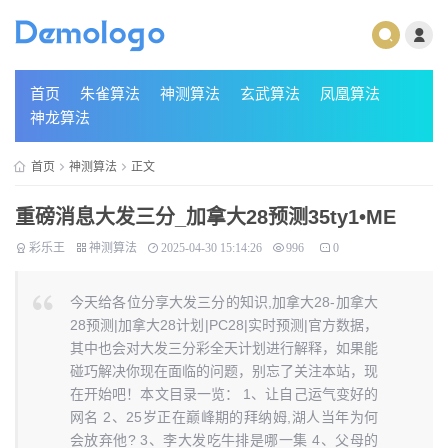
首页
朱雀算法
神测算法
玄武算法
凤凰算法
神龙算法
首页
神测算法
正文
重磅消息大发三分_加拿大28预测35ty1 •ME
彩乐王
神测算法
2025-04-30 15:14:26
996
0
今天给各位分享大发三分的知识,加拿大28-加拿大
28预测|加拿大28计划|PC28|实时预测|官方数据，
其中也会对大发三分彩全天计划进行解释，如果能
碰巧解决你现在面临的问题，别忘了关注本站，现
在开始吧！本文目录一览： 1、让自己运气变好的
网名 2、25岁正在巅峰期的拜纳姆,湖人当年为何
会放弃他? 3、李大发吃牛排是哪一集 4、父母的