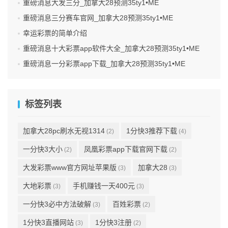
重磅消息大发三分_加拿大28预测35ty1 •ME
重磅消息三分赛车官网_加拿大28预测35ty1 •ME
幸运彩票的简单介绍
重磅消息十大彩票app软件大全_加拿大28预测35ty1 •ME
重磅消息一分彩票app下载_加拿大28预测35ty1 •ME
标签列表
加拿大28pc刷水无视1314
1分快3推荐下载
(2)
(4)
一分快3大小
凤凰彩票app下载官网下载
(2)
(2)
大发彩票www官方网址苹果版
加拿大28
(3)
(3)
大地彩票
手机赚钱一天400元
(3)
(3)
一分快3必中方法破解
百姓彩票
(3)
(2)
1分快3直播网站
1分快3注册
(3)
(2)