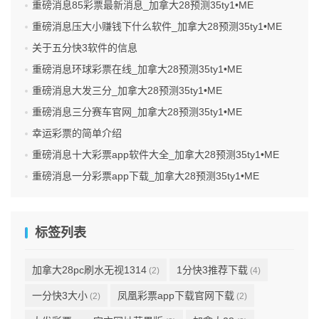
重磅消息85彩票最新消息_加拿大28预测35ty1 •ME
重磅消息压大小赚钱下什么软件_加拿大28预测35ty1 •ME
关于五分快3软件的信息
重磅消息环球彩票在线_加拿大28预测35ty1 •ME
重磅消息大发三分_加拿大28预测35ty1 •ME
重磅消息三分赛车官网_加拿大28预测35ty1 •ME
幸运彩票的简单介绍
重磅消息十大彩票app软件大全_加拿大28预测35ty1 •ME
重磅消息一分彩票app下载_加拿大28预测35ty1 •ME
标签列表
加拿大28pc刷水无视1314
1分快3推荐下载
(2)
(4)
一分快3大小
凤凰彩票app下载官网下载
(2)
(2)