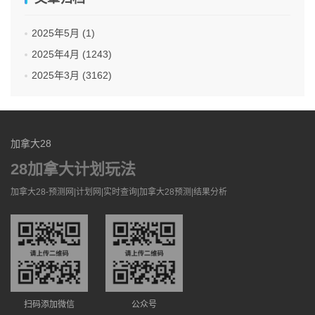
2025年5月 (1)
2025年4月 (1243)
2025年3月 (3162)
加拿大28
28加拿大计划玩法
加拿大28-预测网|计划网|实时查询|加拿大28预测|结果分析
扫码添加微信
公众号