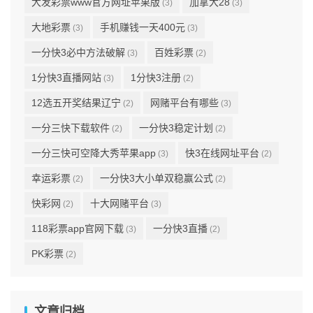
大发彩票www官方网址苹果版
加拿大28
(3)
(3)
大地彩票
手机赚钱一天400元
(3)
(3)
一分快3必中方法破解
百姓彩票
(3)
(2)
1分快3直播网站
1分快3注册
(3)
(2)
12选五开奖结果辽宁
网赌平台有哪些
(2)
(3)
一分三快下载软件
一分快3稳定计划
(2)
(2)
一分三快可空降大秀苹果app
快3在线网址平台
(3)
(2)
幸运彩票
一分快3大小单双稳赢公式
(2)
(2)
快彩网
十大网赌平台
(2)
(3)
118彩票app官网下载
一分快3直播
(3)
(2)
PK彩票
(2)
文章归档