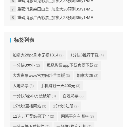
重磅消息香港彩票_加拿大28预测35ty1 •ME
重磅消息森田由美_加拿大28预测35ty1 •ME
重磅消息广西彩票_加拿大28预测35ty1 •ME
标签列表
加拿大28pc刷水无视1314
1分快3推荐下载
(2)
(4)
一分快3大小
凤凰彩票app下载官网下载
(2)
(2)
大发彩票www官方网址苹果版
加拿大28
(3)
(3)
大地彩票
手机赚钱一天400元
(3)
(3)
一分快3必中方法破解
百姓彩票
(3)
(2)
1分快3直播网站
1分快3注册
(3)
(2)
12选五开奖结果辽宁
网赌平台有哪些
(2)
(3)
一分三快下载软件
一分快3稳定计划
(2)
(2)