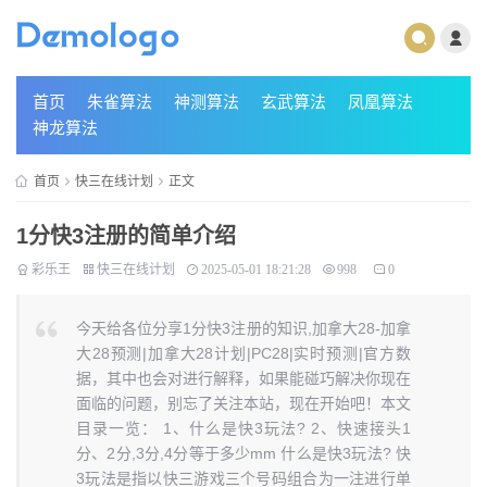
首页
朱雀算法
神测算法
玄武算法
凤凰算法
神龙算法
首页
快三在线计划
正文
1分快3注册的简单介绍
彩乐王
快三在线计划
2025-05-01 18:21:28
998
0
今天给各位分享1分快3注册的知识,加拿大28-加拿
大28预测|加拿大28计划|PC28|实时预测|官方数
据，其中也会对进行解释，如果能碰巧解决你现在
面临的问题，别忘了关注本站，现在开始吧！本文
目录一览： 1、什么是快3玩法? 2、快速接头1
分、2分,3分,4分等于多少mm 什么是快3玩法? 快
3玩法是指以快三游戏三个号码组合为一注进行单