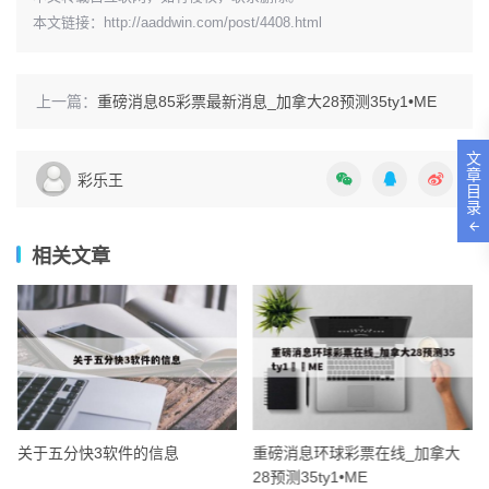
本文链接：
http://aaddwin.com/post/4408.html
上一篇：
重磅消息85彩票最新消息_加拿大28预测35ty1 •ME
文
章
彩乐王
目
录
相关文章
关于五分快3软件的信息
重磅消息环球彩票在线_加拿大
28预测35ty1 •ME